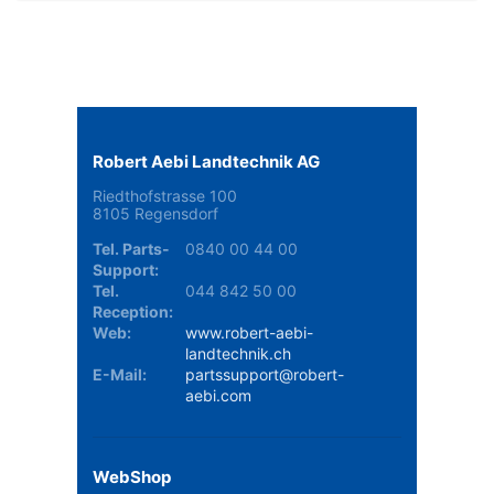
Robert Aebi Landtechnik AG
Riedthofstrasse 100
8105 Regensdorf
Tel. Parts-
0840 00 44 00
Support:
Tel.
044 842 50 00
Reception:
Web:
www.robert-aebi-
landtechnik.ch
E-Mail:
partssupport@robert-
aebi.com
WebShop