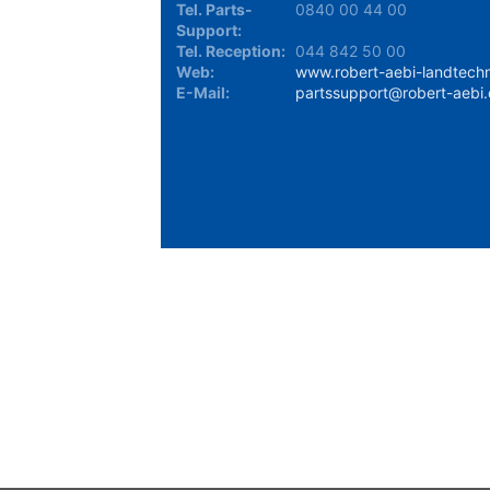
Tel. Parts-
0840 00 44 00
Support:
Tel. Reception:
044 842 50 00
Web:
www.robert-aebi-landtechn
E-Mail:
partssupport@robert-aebi