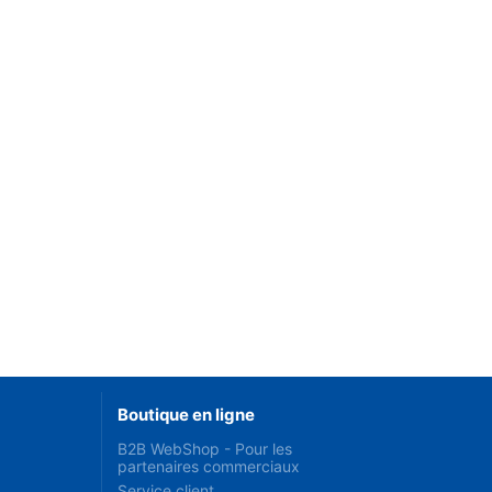
Boutique en ligne
B2B WebShop - Pour les
partenaires commerciaux
Service client