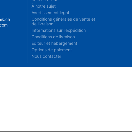
À notre sujet
Avertissement légal
Conditions générales de vente et
ik.ch
de livraison
.com
Informations sur l'expédition
Conditions de livraison
Editeur et hébergement
Options de paiement
Nous contacter