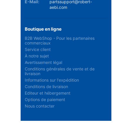
E-Mail:
partssupport@robert-
aebi.com
Boutique en ligne
B2B WebShop - Pour les partenaires
commerciaux
Service client
À notre sujet
Avertissement légal
Conditions générales de vente et de
livraison
Informations sur l'expédition
Conditions de livraison
Editeur et hébergement
Options de paiement
Nous contacter