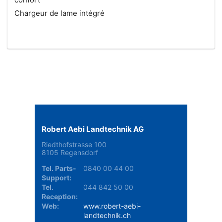
Chargeur de lame intégré
Robert Aebi Landtechnik AG
Riedthofstrasse 100
8105 Regensdorf
Tel. Parts-
0840 00 44 00
Support:
Tel.
044 842 50 00
Reception:
Web:
www.robert-aebi-
landtechnik.ch