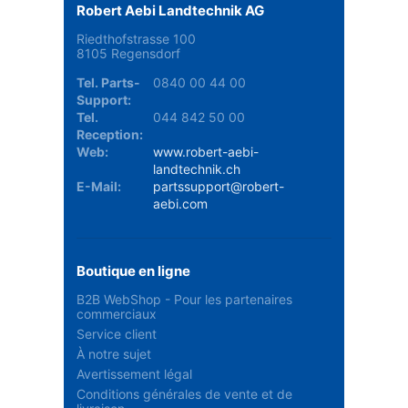
Robert Aebi Landtechnik AG
Riedthofstrasse 100
8105 Regensdorf
Tel. Parts-
0840 00 44 00
Support:
Tel.
044 842 50 00
Reception:
Web:
www.robert-aebi-
landtechnik.ch
E-Mail:
partssupport@robert-
aebi.com
Boutique en ligne
B2B WebShop - Pour les partenaires
commerciaux
Service client
À notre sujet
Avertissement légal
Conditions générales de vente et de