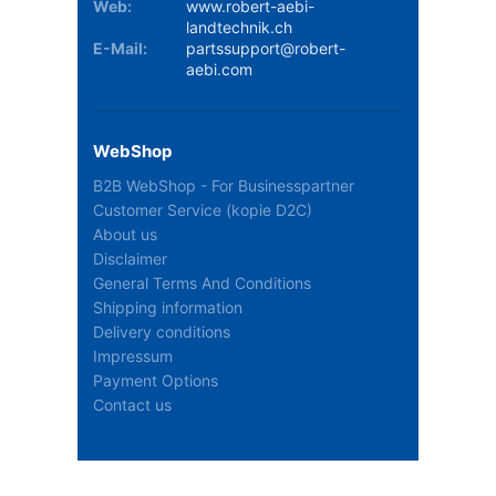
Web:
www.robert-aebi-
landtechnik.ch
E-Mail:
partssupport@robert-
aebi.com
WebShop
B2B WebShop - For Businesspartner
Customer Service (kopie D2C)
About us
Disclaimer
General Terms And Conditions
Shipping information
Delivery conditions
Impressum
Payment Options
Contact us