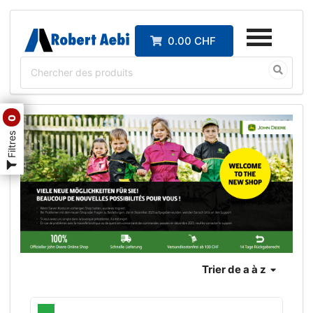
0.00 CHF
0
Filtres
Trier
de a à z