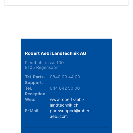
Robert Aebi Landtechnik AG
Riedthofstrasse 100
8105 Regensdorf
Tel. Parts-
0840 00 44 00
Support:
Tel.
044 842 50 00
Reception:
Web:
www.robert-aebi-
landtechnik.ch
E-Mail:
partssupport@robert-
aebi.com