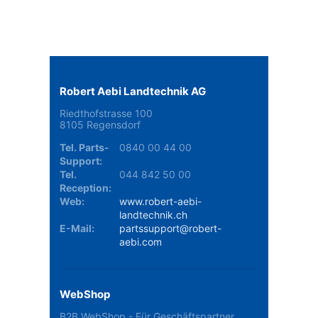
Robert Aebi Landtechnik AG
Riedthofstrasse 100
8105 Regensdorf
Tel. Parts-
0840 00 44 00
Support:
Tel.
044 842 50 00
Reception:
Web:
www.robert-aebi-
landtechnik.ch
E-Mail:
partssupport@robert-
aebi.com
WebShop
B2B WebShop - Für Geschäftspartner