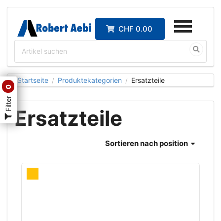
CHF 0.00
Startseite
Produktekategorien
Ersatzteile
/
/
0
Filter
Ersatzteile
Sortieren
nach position