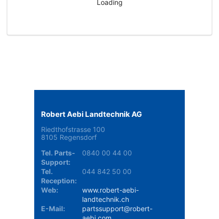
MCS100200748
CHF 82.44
Exkl. MWST
MCS100200748
In den Warenkorb
Fahrer-Shorts mit Stretcheinsätzen
MCS100200750
CHF 82.44
Exkl. MWST
MCS100200750
In den Warenkorb