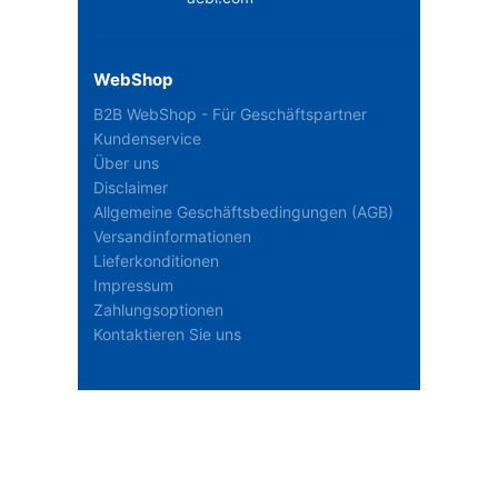
Fahrer-Shorts mit Stretcheinsätzen
MCS100200744
CHF 82.44
Exkl. MWST
MCS100200744
In den Warenkorb
Fahrer-Shorts mit Stretcheinsätzen
MCS100200746
CHF 82.44
Exkl. MWST
MCS100200746
In den Warenkorb