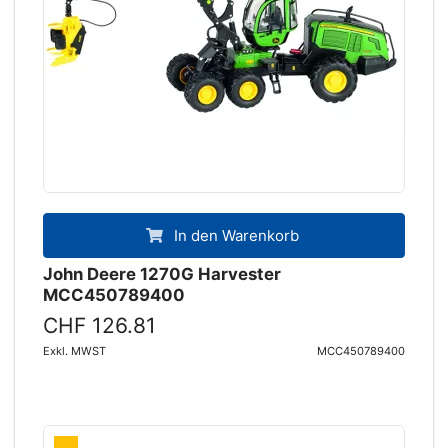
In den Warenkorb
John Deere 1270G Harvester
MCC450789400
CHF 126.81
Exkl. MWST
MCC450789400