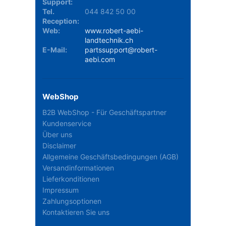
Support:
Tel.
044 842 50 00
Reception:
Web:
www.robert-aebi-
landtechnik.ch
E-Mail:
partssupport@robert-
aebi.com
WebShop
B2B WebShop - Für Geschäftspartner
Kundenservice
Über uns
Disclaimer
Allgemeine Geschäftsbedingungen (AGB)
Versandinformationen
Lieferkonditionen
Impressum
Zahlungsoptionen
Kontaktieren Sie uns