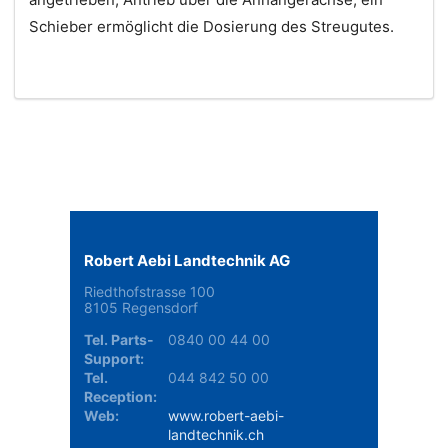
Schieber ermöglicht die Dosierung des Streugutes.
Robert Aebi Landtechnik AG
Riedthofstrasse 100
8105 Regensdorf
Tel. Parts-
0840 00 44 00
Support:
Tel.
044 842 50 00
Reception:
Web:
www.robert-aebi-
landtechnik.ch