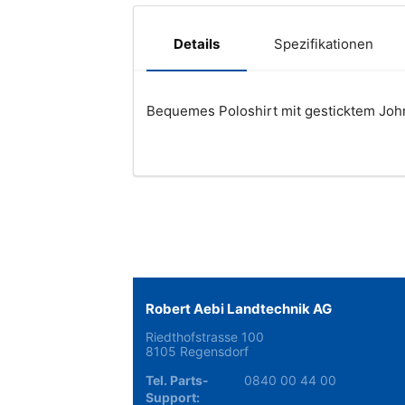
Spezifikationen
Details
Bequemes Poloshirt mit gesticktem John
Robert Aebi Landtechnik AG
Riedthofstrasse 100
8105 Regensdorf
Tel. Parts-
0840 00 44 00
Support: