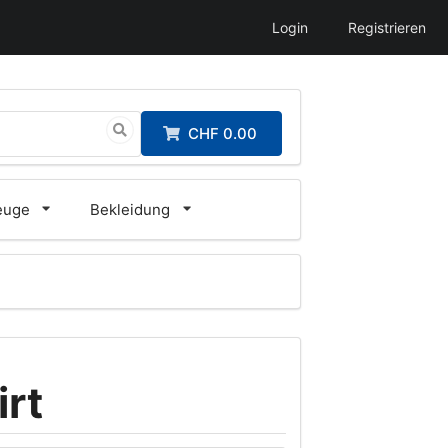
Login
Registrieren
CHF 0.00
euge
Bekleidung
rt