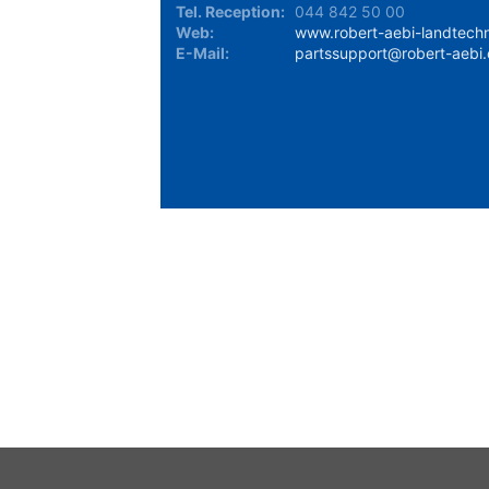
Tel. Reception:
044 842 50 00
Web:
www.robert-aebi-landtechn
E-Mail:
partssupport@robert-aebi
Lagerverfügbarkeit