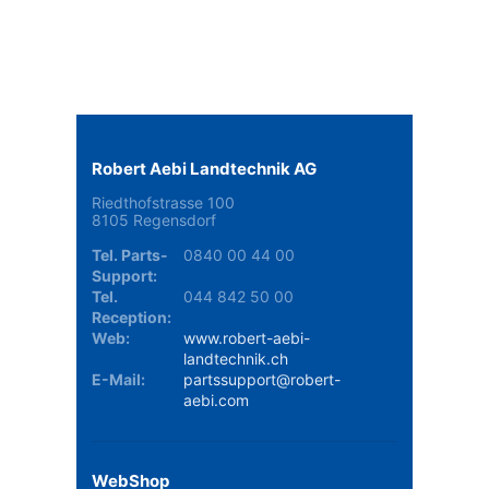
Robert Aebi Landtechnik AG
Riedthofstrasse 100
8105 Regensdorf
Tel. Parts-
0840 00 44 00
Support:
Tel.
044 842 50 00
Reception:
Web:
www.robert-aebi-
landtechnik.ch
E-Mail:
partssupport@robert-
aebi.com
WebShop