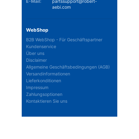
E-Mail:
partssupport@robert-
aebi.com
WebShop
B2B WebShop - Für Geschäftspartner
Kundenservice
Über uns
Disclaimer
Allgemeine Geschäftsbedingungen (AGB)
Versandinformationen
Lieferkonditionen
Impressum
Zahlungsoptionen
Kontaktieren Sie uns