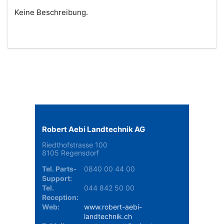
Keine Beschreibung.
Robert Aebi Landtechnik AG
Riedthofstrasse 100
8105 Regensdorf
Tel. Parts-
0840 00 44 00
Support:
Tel.
044 842 50 00
Reception:
Web:
www.robert-aebi-
landtechnik.ch