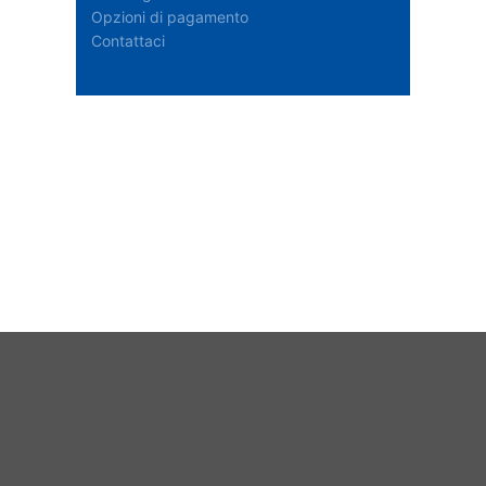
Opzioni di pagamento
Contattaci
Disponibilità delle scorte
Caricamento delle informazioni sulle scorte...