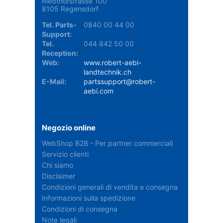
Riedthofstrasse 100
8105 Regensdorf
Tel. Parts-
0840 00 44 00
Support:
Tel.
044 842 50 00
Reception:
Web:
www.robert-aebi-
landtechnik.ch
E-Mail:
partssupport@robert-
aebi.com
Negozio online
WebShop B2B - Per partner commerciali
Servizio clienti
Chi siamo
Disclaimer
Condizioni generali di vendita e consegna
Informazioni sulla spedizione
Condizioni di consegna
Note legali