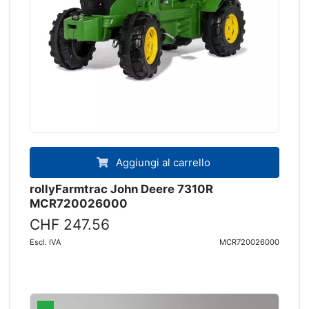
Aggiungi al carrello
rollyFarmtrac John Deere 7310R
MCR720026000
CHF 247.56
Escl. IVA
MCR720026000