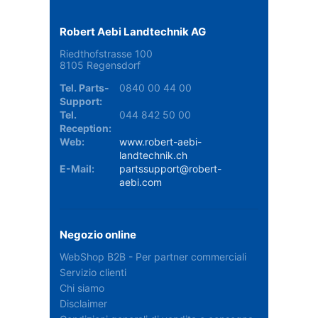
Robert Aebi Landtechnik AG
Riedthofstrasse 100
8105 Regensdorf
Tel. Parts-
0840 00 44 00
Support:
Tel.
044 842 50 00
Reception:
Web:
www.robert-aebi-
landtechnik.ch
E-Mail:
partssupport@robert-
aebi.com
Negozio online
WebShop B2B - Per partner commerciali
Servizio clienti
Chi siamo
Disclaimer