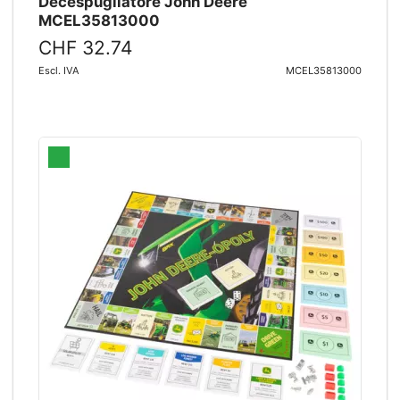
Decespugliatore John Deere
MCEL35813000
CHF 32.74
Escl. IVA
MCEL35813000