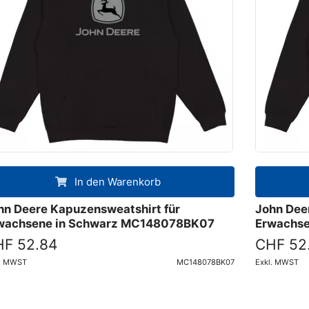
In den Warenkorb
hn Deere Kapuzensweatshirt für
John Dee
wachsene in Schwarz MC148078BK07
Erwachs
F 52.84
CHF 52
l. MWST
MC148078BK07
Exkl. MWST