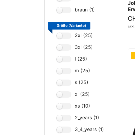
Jo
Er
braun (1)
CH
Größe (Variante)
Exk
2xl (25)
3xl (25)
l (25)
m (25)
s (25)
xl (25)
xs (10)
2_years (1)
3_4_years (1)