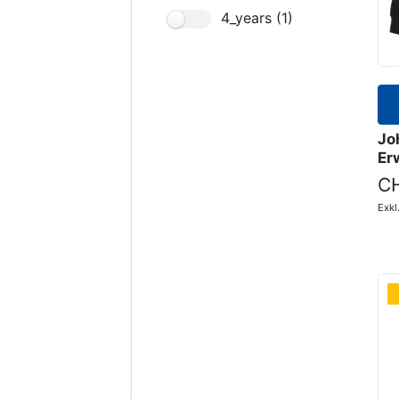
4_years (1)
Jo
Er
CH
Exk