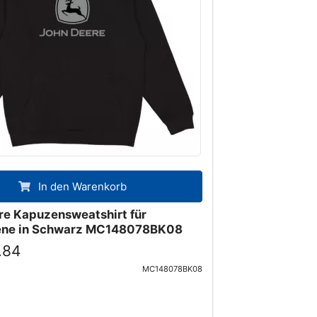
In den Warenkorb
re Kapuzensweatshirt für
ene in Schwarz MC148078BK08
.84
MC148078BK08