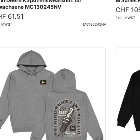
hn Deere Kapuzensweatshirt für
Braunes
wachsene MC130245NV
CHF 10
F 61.51
Exkl. MWST
l. MWST
MC130245NV