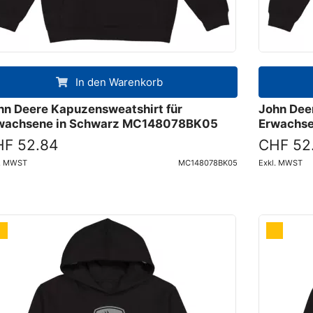
In den Warenkorb
hn Deere Kapuzensweatshirt für
John Dee
wachsene in Schwarz MC148078BK05
Erwachs
F 52.84
CHF 52
l. MWST
MC148078BK05
Exkl. MWST