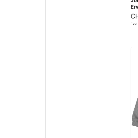
Jo
Er
CH
Exk