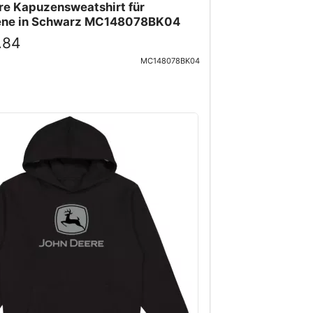
re Kapuzensweatshirt für
ene in Schwarz MC148078BK04
.84
MC148078BK04