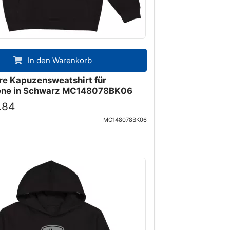
In den Warenkorb
re Kapuzensweatshirt für
ene in Schwarz MC148078BK06
.84
MC148078BK06