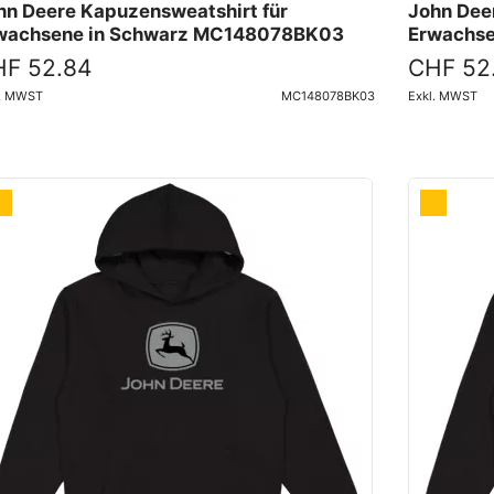
hn Deere Kapuzensweatshirt für
John Dee
wachsene in Schwarz MC148078BK03
Erwachs
F 52.84
CHF 52
l. MWST
MC148078BK03
Exkl. MWST