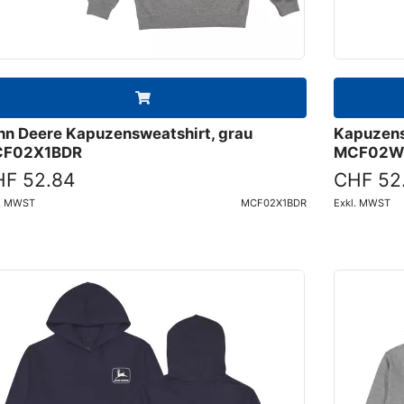
hn Deere Kapuzensweatshirt, grau
Kapuzens
F02X1BDR
MCF02W
F 52.84
CHF 52
l. MWST
MCF02X1BDR
Exkl. MWST