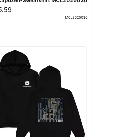
 Kapuzen-Sweatshirt MCL2025030
5.59
MCL2025030