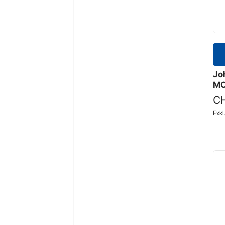
Jo
MC
CH
Exk