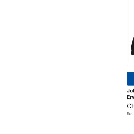
Jo
Er
CH
Exk