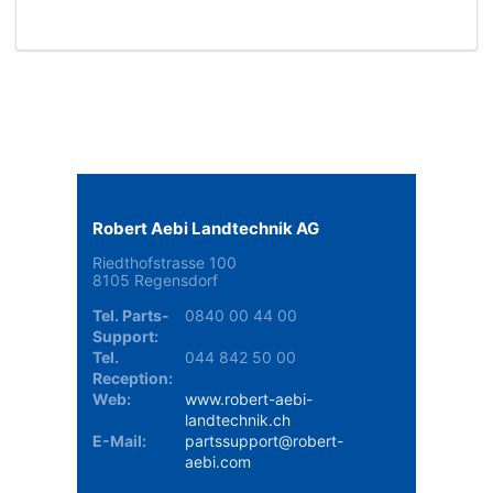
Robert Aebi Landtechnik AG
Riedthofstrasse 100
8105 Regensdorf
Tel. Parts-
0840 00 44 00
Support:
Tel.
044 842 50 00
Reception:
Web:
www.robert-aebi-
landtechnik.ch
E-Mail:
partssupport@robert-
aebi.com